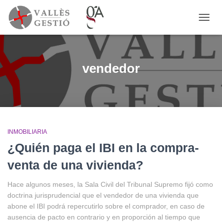
CAMB
MODO
DE
NAVE
vendedor
INMOBILIARIA
¿Quién paga el IBI en la compra-
venta de una vivienda?
Hace algunos meses, la Sala Civil del Tribunal Supremo fijó como
doctrina jurisprudencial que el vendedor de una vivienda que
abone el IBI podrá repercutirlo sobre el comprador, en caso de
ausencia de pacto en contrario y en proporción al tiempo que