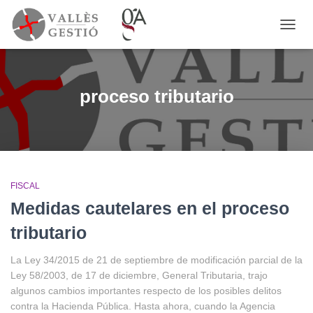
CAMB
MODO
DE
NAVE
proceso tributario
FISCAL
Medidas cautelares en el proceso
tributario
La Ley 34/2015 de 21 de septiembre de modificación parcial de la
Ley 58/2003, de 17 de diciembre, General Tributaria, trajo
algunos cambios importantes respecto de los posibles delitos
contra la Hacienda Pública. Hasta ahora, cuando la Agencia