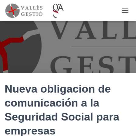
C
A
M
B
I
A
R
M
O
D
O
D
E
Nueva obligacion de
N
A
comunicación a la
V
E
Seguridad Social para
G
A
C
empresas
I